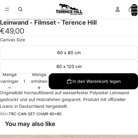
Direkt zum Inhalt
Artikel
Warenk
insgesa
0
Zu Produktinformationen springen
Leinwand - Filmset - Terence Hill
€49,00
Canvas Size
60 x 80 cm
80 x 120 cm
Menge
Menge
verringern
erhöhen
In den Warenkorb legen
Originalbild hochauflösend auf wasserfester Polyester Leinwand
gedruckt und auf Holzrahmen gespannt. Produkt mit offizieller
Lizenz in Deutschland hergestellt.
SKU:
TRC-CAN-SET-CHAIR-60x80
You may also like