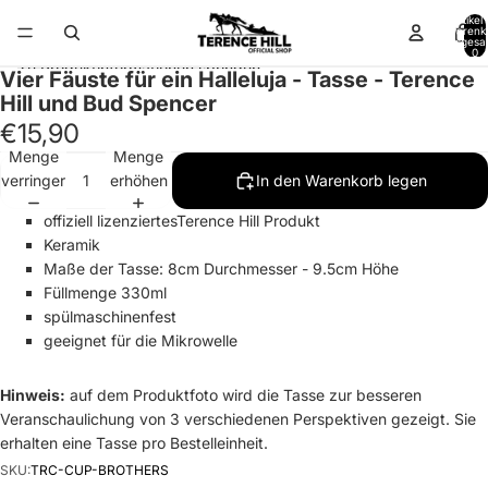
Direkt zum Inhalt
Artikel
Warenk
insgesa
0
Zu Produktinformationen springen
Vier Fäuste für ein Halleluja - Tasse - Terence
Hill und Bud Spencer
€15,90
Menge
Menge
verringern
erhöhen
In den Warenkorb legen
offiziell lizenziertesTerence Hill Produkt
Keramik
Maße der Tasse: 8cm Durchmesser - 9.5cm Höhe
Füllmenge 330ml
spülmaschinenfest
geeignet für die Mikrowelle
Hinweis:
auf dem Produktfoto wird die Tasse zur besseren
Veranschaulichung von 3 verschiedenen Perspektiven gezeigt. Sie
erhalten eine Tasse pro Bestelleinheit.
SKU:
TRC-CUP-BROTHERS