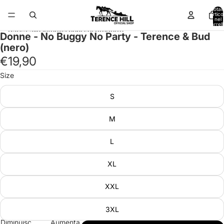
Vai direttamente al contenuto
Total
articol
nel
carrell
0
Passa alle informazioni sul prodotto
Donne - No Buggy No Party - Terence & Bud
(nero)
€19,90
Size
S
M
L
XL
XXL
3XL
Diminuisci
Aumenta