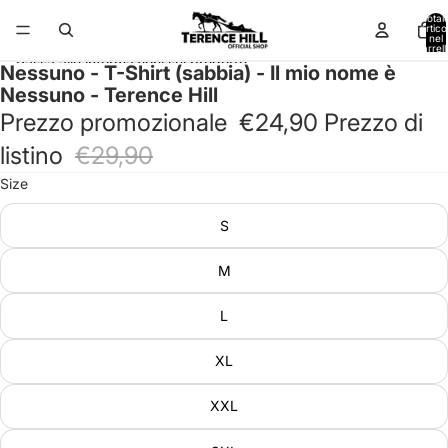
Vai direttamente al contenuto
Total
articol
nel
carrell
0
Passa alle informazioni sul prodotto
Nessuno - T-Shirt (sabbia) - Il mio nome è
Nessuno - Terence Hill
Prezzo promozionale
€24,90
Prezzo di
listino
€29,90
Size
S
M
L
XL
XXL